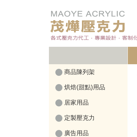
商品陳列架
烘焙(甜點)用品
居家用品
定製壓克力
廣告用品