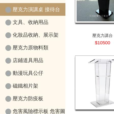
壓克力演講桌 接待台
文具、收納用品
化妝品收納、展示架
壓克力講台
$10500
壓克力原物料類
店鋪道具用品
動漫玩具公仔
磁鐵相片架
壓克力防疫板
危害風險標示板 危害圖