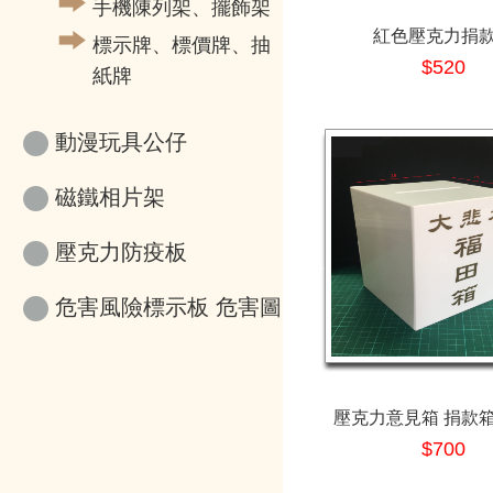
手機陳列架、擺飾架
紅色壓克力捐
標示牌、標價牌、抽
$520
紙牌
動漫玩具公仔
磁鐵相片架
壓克力防疫板
危害風險標示板 危害圖
示
壓克力意見箱 捐款箱
$700