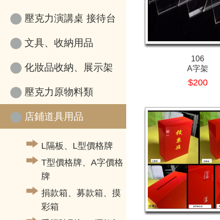
壓克力演講桌 接待台
文具、收納用品
106
化妝品收納、展示架
A字架
$200
壓克力原物料類
店鋪道具用品
L隔板、L型價格牌
T型價格牌、A字價格
牌
捐款箱、募款箱、摸
彩箱